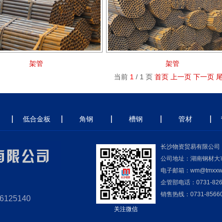
架管
架管
当前
1
/
1
页
首页
上一页
下一页
低合金板
角钢
槽钢
管材
长沙物资贸易有限公司
公司地址：湖南钢材大
电子邮箱：wm@tmxxw.
企管部电话：0731-826
销售热线：0731-8566057
6125140
关注微信