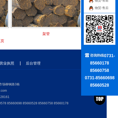
物贸-售前
物贸-售后
架管
尾页
0731-
85660178
营业执照
后台管理
85660758
0731-85660698
市场柳钢路3栋
85660528
com
28161
8 85660698 85660528 85660758 85660178